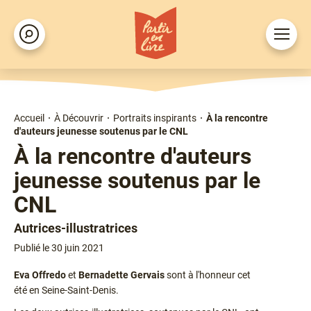
Aller
au
Ouvrir
Rechercher
contenu
le
principal
menu
Accueil
À Découvrir
Portraits inspirants
À la rencontre
Fil
d'auteurs jeunesse soutenus par le CNL
d'Ariane
À la rencontre d'auteurs
jeunesse soutenus par le
CNL
Fonction
Autrices-illustratrices
Publié le 30 juin 2021
Chapô
Eva Offredo
et
Bernadette Gervais
sont à l'honneur cet
été en Seine-Saint-Denis.