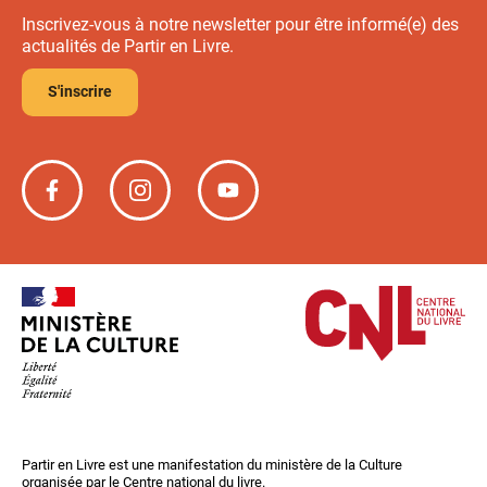
Inscrivez-vous à notre newsletter pour être informé(e) des
actualités de Partir en Livre.
S'inscrire
Partir
Partir
Partir
en
en
en
livre
livre
livre
sur
sur
sur
Facebook
Instagram
YouTube
Partir en Livre est une manifestation du ministère de la Culture
organisée par le Centre national du livre.