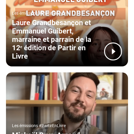
Type
Les émissions #PartirEnLivre
Laure Grandbesançon et
Emmanuel Guibert,
marraine et parrain de la
12ᵉ édition de Partir en
Livre
Type
Les émissions #PartirEnLivre