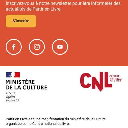
Inscrivez-vous à notre newsletter pour être informé(e) des
actualités de Partir en Livre.
S'inscrire
Partir
Partir
Partir
en
en
en
livre
livre
livre
sur
sur
sur
Facebook
Instagram
YouTube
Partir en Livre est une manifestation du ministère de la Culture
organisée par le Centre national du livre.