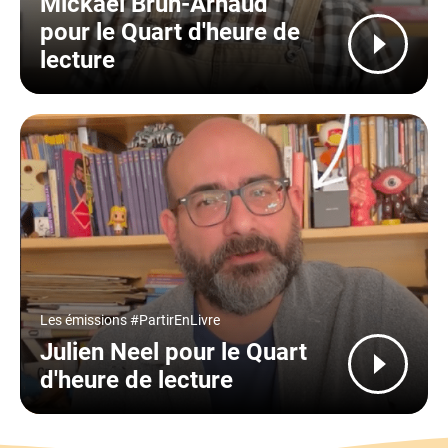
Mickaël Brun-Arnaud
pour le Quart d'heure de
lecture
Type
Les émissions #PartirEnLivre
Julien Neel pour le Quart
d'heure de lecture