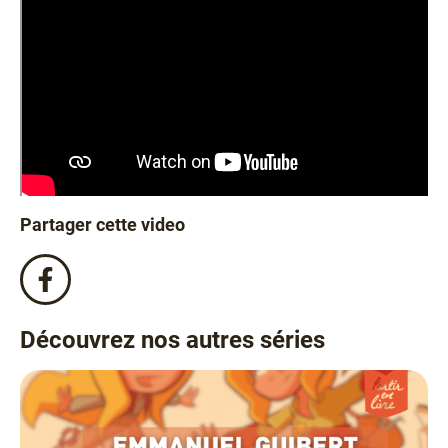
Partager cette video
Partagez
cette
video
Découvrez nos autres séries
sur
Facebook
!