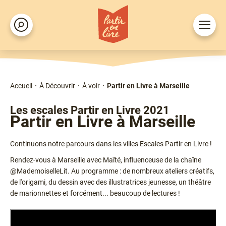
Aller
au
Ouvrir
Rechercher
contenu
le
principal
menu
Accueil
À Découvrir
À voir
Partir en Livre à Marseille
Fil
d'Ariane
Type
Les escales Partir en Livre 2021
Partir en Livre à Marseille
Chapô
Continuons notre parcours dans les villes Escales Partir en Livre !
Rendez-vous à Marseille avec Maïté, influenceuse de la chaîne
@MademoiselleLit. Au programme : de nombreux ateliers créatifs,
de l'origami, du dessin avec des illustratrices jeunesse, un théâtre
de marionnettes et forcément... beaucoup de lectures !