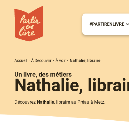
Aller
au
contenu
principal
#PARTIRENLIVRE
S
m
#
Accueil
À Découvrir
À voir
Nathalie, libraire
Fil
d'Ariane
Type
Un livre, des métiers
Nathalie, librai
Chapô
Découvrez
Nathalie
, libraire au Préau à Metz.