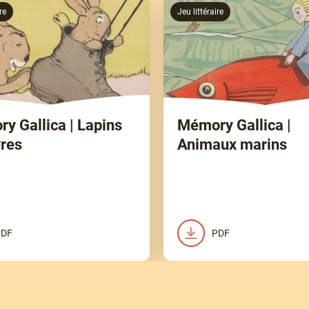
re
Jeu littéraire
y Gallica | Lapins
Mémory Gallica |
vres
Animaux marins
PDF
PDF