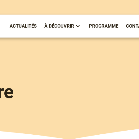
ACTUALITÉS
À DÉCOUVRIR
PROGRAMME
CONT
ous-
Sous-
enu
menu
partirenlivre
À
Découvrir
re