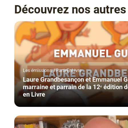
Facebook
Découvrez nos autres
!
Type
Les émissions #PartirEnLivre
Laure Grandbesançon et Emmanuel Gu
marraine et parrain de la 12ᵉ édition d
en Livre