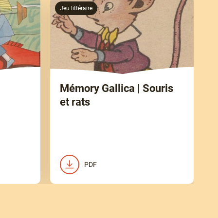
Jeu littéraire
Mémory Gallica | Souris
et rats
PDF