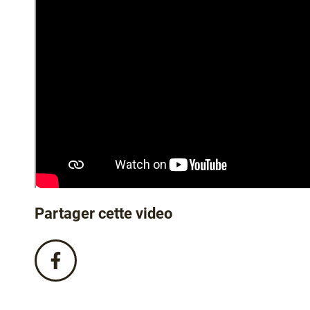
Partager cette video
Partagez
cette
video
sur