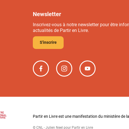
Newsletter
Inscrivez-vous à notre newsletter pour être info
actualités de Partir en Livre.
S'inscrire
Partir
Partir
Partir
en
en
en
livre
livre
livre
sur
sur
sur
Facebook
Instagram
YouTube
Partir en Livre est une manifestation du ministère de la
© CNL - Julien Neel pour Partir en Livre