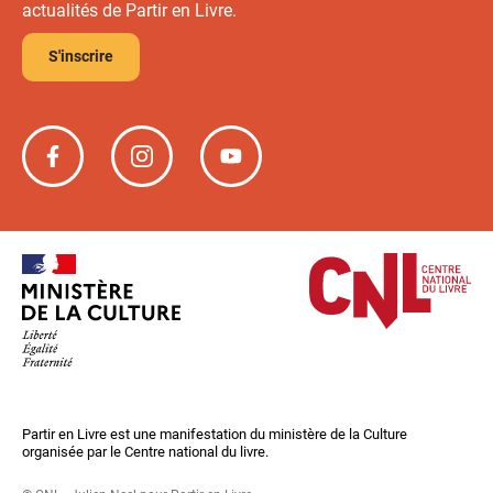
actualités de Partir en Livre.
S'inscrire
Partir
Partir
Partir
en
en
en
livre
livre
livre
sur
sur
sur
Facebook
Instagram
YouTube
Partir en Livre est une manifestation du ministère de la Culture
organisée par le Centre national du livre.