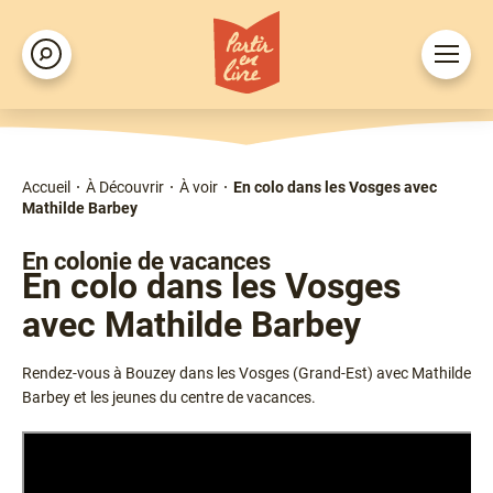
Aller
au
Ouvrir
Rechercher
contenu
le
principal
menu
Accueil
À Découvrir
À voir
En colo dans les Vosges avec
Fil
Mathilde Barbey
d'Ariane
Type
En colonie de vacances
En colo dans les Vosges
avec Mathilde Barbey
Chapô
Rendez-vous à Bouzey dans les Vosges (Grand-Est) avec Mathilde
Barbey et les jeunes du centre de vacances.