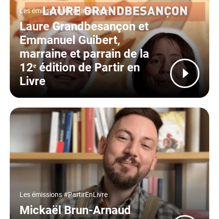
Type
Les émissions #PartirEnLivre
Laure Grandbesançon et
Emmanuel Guibert,
marraine et parrain de la
12ᵉ édition de Partir en
Livre
Type
Les émissions #PartirEnLivre
Mickaël Brun-Arnaud