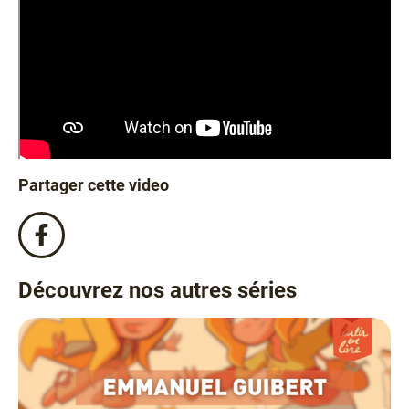
Partager cette video
Partagez
cette
video
Découvrez nos autres séries
sur
Facebook
!