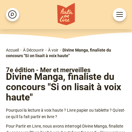
Aller
au
Ouvrir
Rechercher
contenu
le
principal
menu
Accueil
À Découvrir
À voir
Divine Manga, finaliste du
Fil
concours "Si on lisait à voix haute"
d'Ariane
Type
7e édition - Mer et merveilles
Divine Manga, finaliste du
concours "Si on lisait à voix
haute"
Chapô
Pourquoi la lecture à voix haute ? Livre papier ou tablette ? Qu'est-
ce qu'il l'a fait partir en livre ?
Pour Partir en Livre, nous avons interrogé Divine Manga, finaliste