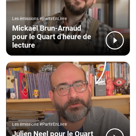
Type
Les émissions #PartirEnLivre
Mickaël Brun-Arnaud
pour le Quart d'heure de
lecture
Type
Les émissions #PartirEnLivre
Julien Neel pour le Quart