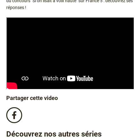
du concours "Si on lisait à voix haute" sur France 5 : découvrez ses
réponses !
Partager cette video
Partagez
cette
video
Découvrez nos autres séries
sur