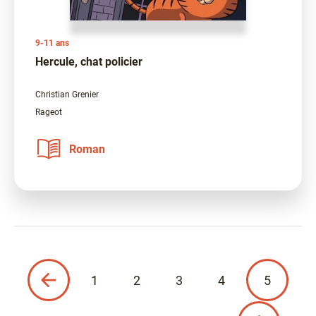
9-11 ans
Hercule, chat policier
Christian Grenier
Rageot
Roman
écédente
Page
Page
1
2
3
4
5
courante
Page
Page
Page
Page