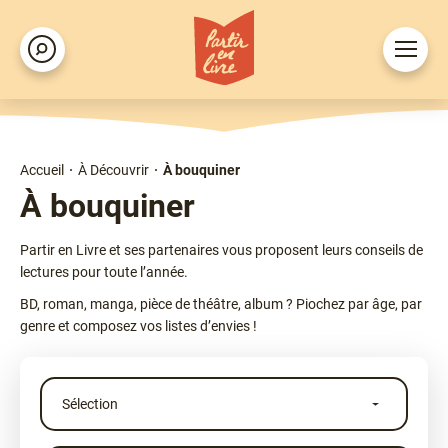
Aller
au
Ouvrir
Rechercher
contenu
le
principal
menu
Accueil
À Découvrir
À bouquiner
Fil
À bouquiner
d'Ariane
Chapô
Partir en Livre et ses partenaires vous proposent leurs conseils de
lectures pour toute l’année.
BD, roman, manga, pièce de théâtre, album ? Piochez par âge, par
genre et composez vos listes d’envies !
Sélection