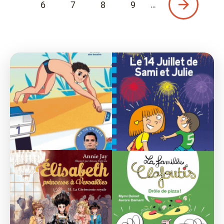
6
7
8
9
…
Page
Page
Page
Page
Page
suivante